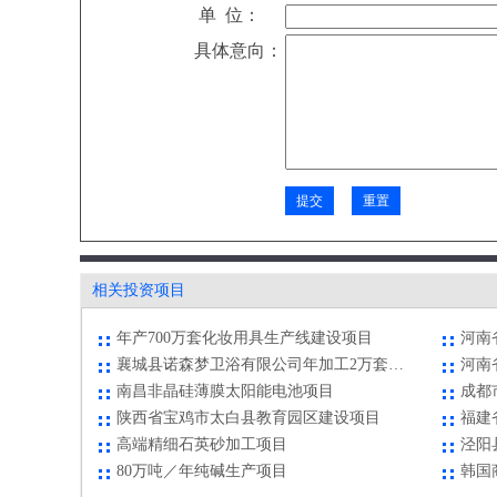
单 位：
具体意向：
襄城县诺森梦卫浴有限公司年加工2万套整体浴柜生产项目
南昌非晶硅薄膜太阳能电池项目
成都
陕西省宝鸡市太白县教育园区建设项目
高端精细石英砂加工项目
泾阳
80万吨／年纯碱生产项目
韩国
教育行业连锁品牌 全国寻访教育事业合伙人
何家
龙凤山乡村旅游电商项目
华一
滇中（玉溪）粮食产业园项目
余管
相关投资项目
经济区T504号道路项目
延边
年产700万套化妆用具生产线建设项目
河南
襄城县诺森梦卫浴有限公司年加工2万套整体浴柜生产项目
南昌非晶硅薄膜太阳能电池项目
成都
陕西省宝鸡市太白县教育园区建设项目
高端精细石英砂加工项目
泾阳
80万吨／年纯碱生产项目
韩国